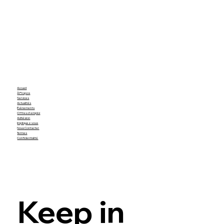
Accueil
À Propos
Services
Actualités
Évènements
Offres d'emploi
Adhésion
Impliquez-vous
Nous Contacter
Termes
Confidentialité
Keep in 