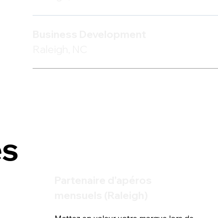
Business Development
Raleigh, NC
és
Partenaire d'apéros
mensuels (Raleigh)