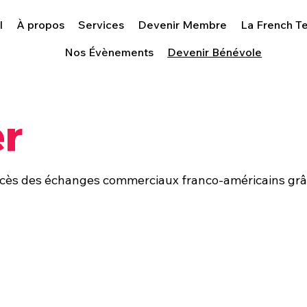
l
À propos
Services
Devenir Membre
La French T
Nos Évènements
Devenir Bénévole
er
cès des échanges commerciaux franco-américains grâc
En savoir plus