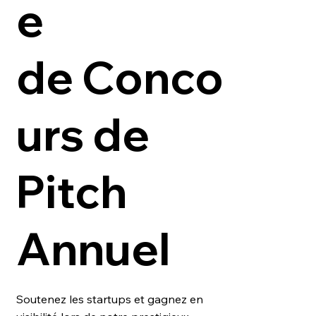
e
de Conco
urs de
Pitch
Annuel
Soutenez les startups et gagnez en 