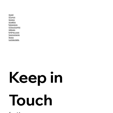
Accueil
À Propos
Services
Actualités
Évènements
Offres d'emploi
Adhésion
Impliquez-vous
Nous Contacter
Termes
Confidentialité
Keep in 
Touch