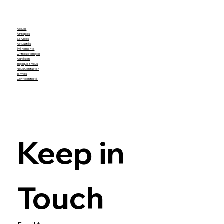
Accueil
À Propos
Services
Actualités
Évènements
Offres d'emploi
Adhésion
Impliquez-vous
Nous Contacter
Termes
Confidentialité
Keep in 
Touch