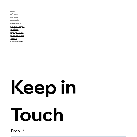
Accueil
À Propos
Services
Actualités
Évènements
Offres d'emploi
Adhésion
Impliquez-vous
Nous Contacter
Termes
Confidentialité
Keep in 
Touch
Email
*